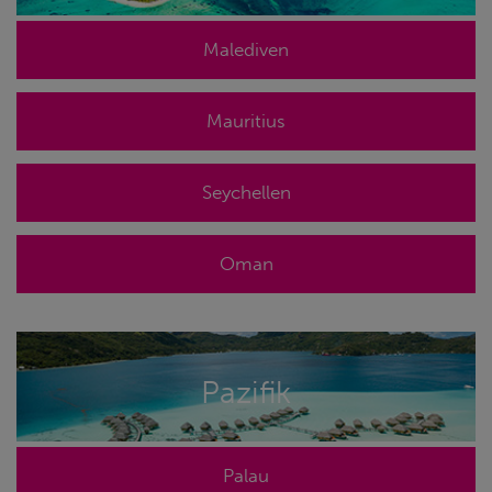
Malediven
Mauritius
Seychellen
Oman
Pazifik
Palau