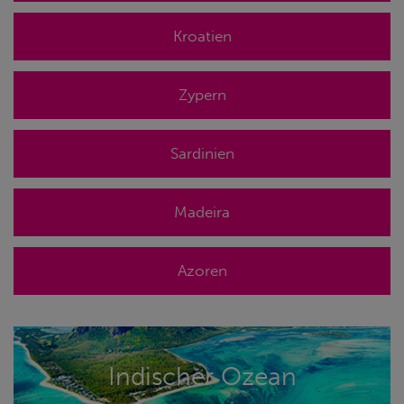
Kroatien
Zypern
Sardinien
Madeira
Azoren
Indischer Ozean