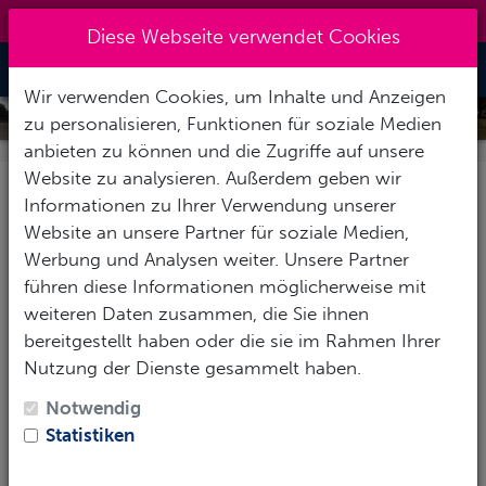
0151 14337451
|
info@tawo-diving.de
Diese Webseite verwendet Cookies
Toggle Nav
Wir verwenden Cookies, um Inhalte und Anzeigen
SELF RELIANT DIVER - PROBLEME
zu personalisieren, Funktionen für soziale Medien
UNTER WASSER AUCH ALLEINE
anbieten zu können und die Zugriffe auf unsere
Website zu analysieren. Außerdem geben wir
Selbstverantwortlich !
LÖSEN !
Informationen zu Ihrer Verwendung unserer
Website an unsere Partner für soziale Medien,
Werbung und Analysen weiter. Unsere Partner
führen diese Informationen möglicherweise mit
weiteren Daten zusammen, die Sie ihnen
bereitgestellt haben oder die sie im Rahmen Ihrer
Nutzung der Dienste gesammelt haben.
Notwendig
Statistiken