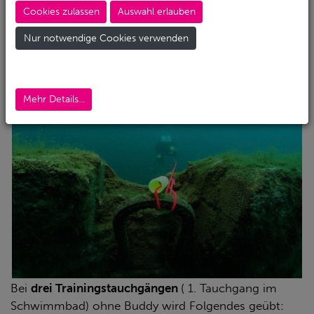
Cookies zulassen
Auswahl erlauben
Nur notwendige Cookies verwenden
Intensives Training
Mehr Details...
Bei
drei Trainingstauchgängen
( 1. Tauchgang im
Schwimmbad) ohne Buddy wird Folgendes geübt: