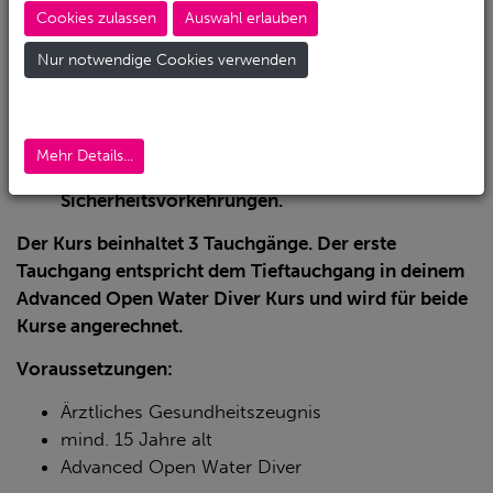
Tieftauchen.
Cookies zulassen
Auswahl erlauben
Das
Planen von Tieftauchgängen,
Verfahren
Nur notwendige Cookies verwenden
zum Zusammenbleiben mit deinem
Tauchpartner und die Tarierungskontrolle bei
tieferen Tauchgängen.
Das
Managen deines Atemgasvorrats
, den
Mehr Details...
Umgang mit einer
Gasnarkose
und
Sicherheitsvorkehrungen.
Der Kurs beinhaltet 3 Tauchgänge. Der erste
Tauchgang entspricht dem Tieftauchgang in deinem
Advanced Open Water Diver Kurs und wird für beide
Kurse angerechnet.
Voraussetzungen:
Ärztliches Gesundheitszeugnis
mind. 15 Jahre alt
Advanced Open Water Diver