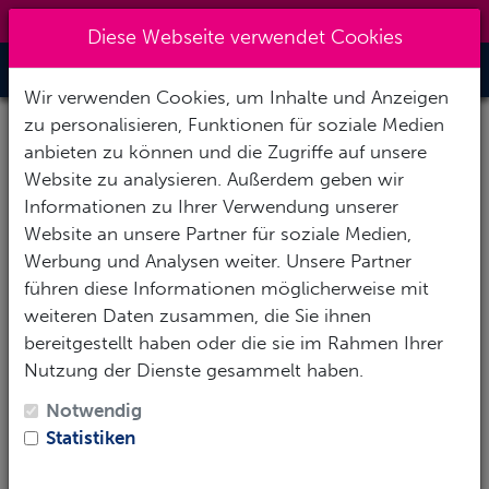
0151 14337451
|
info@tawo-diving.de
Diese Webseite verwendet Cookies
Toggle Nav
Wir verwenden Cookies, um Inhalte und Anzeigen
Der Ruf der Tiefe.
Tiefere Tauchplätze
zu erkunden,
zu personalisieren, Funktionen für soziale Medien
birgt etwas
Aufregendes und Geheimnisvolles.
anbieten zu können und die Zugriffe auf unsere
Manchmal lockt ein Wrack unterhalb von 18 Metern,
Website zu analysieren. Außerdem geben wir
oder an einer Steilwand könnte es ein riesiger
Informationen zu Ihrer Verwendung unserer
Seefächer oder ein Schwamm sein. Was auch immer
Website an unsere Partner für soziale Medien,
dich dort unten fasziniert: Um
mit Selbstvertrauen in
Werbung und Analysen weiter. Unsere Partner
Tiefen bis 40 Meter
tauchen zu können, solltest du
führen diese Informationen möglicherweise mit
am PADI Spezialkurs Tieftauchen teilnehmen.
weiteren Daten zusammen, die Sie ihnen
bereitgestellt haben oder die sie im Rahmen Ihrer
Deine Ausbildung beginnt mit einer Besprechung der
Nutzung der Dienste gesammelt haben.
Gründe für tieferes Tauchen und wie wichtig es ist,
dass du deine persönlichen Grenzen kennst. In vier
Notwendig
Tieftauchgängen mit deinem Tauchlehrer lernst du:
Statistiken
Etwas über
spezielle Ausrüstung zum