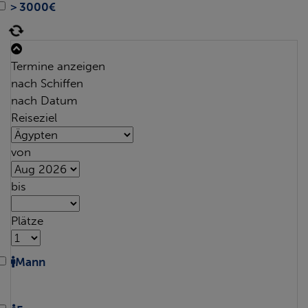
> 3000€
Termine anzeigen
nach Schiffen
nach Datum
Reiseziel
von
bis
Plätze
Mann