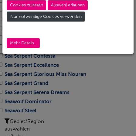
Independence II
Cookies zulassen
Auswahl erlauben
Independence III
Nur notwendige Cookies verwenden
Omneia Soul
Omneia Spirit
Royal Evolution
Mehr Details...
Sea Serpent
Sea Serpent Contessa
Sea Serpent Excellence
Sea Serpent Glorious Miss Nouran
Sea Serpent Grand
Sea Serpent Serena Dreams
Seawolf Dominator
Seawolf Steel
Gebiet/Region
auswählen