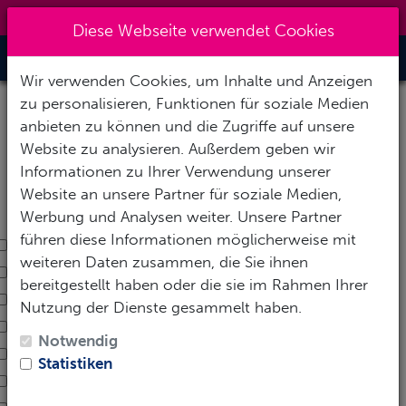
0151 14337451
|
info@tawo-diving.de
Diese Webseite verwendet Cookies
Toggle Nav
Wir verwenden Cookies, um Inhalte und Anzeigen
Tauchsafaris filtern & suchen
zu personalisieren, Funktionen für soziale Medien
Filter
anbieten zu können und die Zugriffe auf unsere
Filter schliessen
Website zu analysieren. Außerdem geben wir
Schiffe
Informationen zu Ihrer Verwendung unserer
auswählen
Website an unsere Partner für soziale Medien,
aufheben
Werbung und Analysen weiter. Unsere Partner
führen diese Informationen möglicherweise mit
Alia Soul
weiteren Daten zusammen, die Sie ihnen
Blue
bereitgestellt haben oder die sie im Rahmen Ihrer
Blue Pearl
Nutzung der Dienste gesammelt haben.
Blue Seas
Notwendig
Blue Storm
Statistiken
Destiny