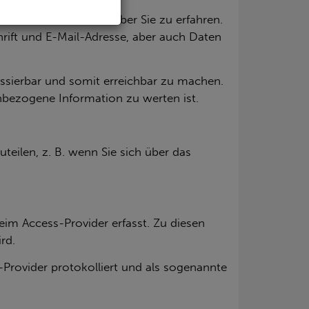
­li­che Ver­hält­nis­se über Sie zu er­fah­ren.
­schrift und E-Mail-Adres­se, aber auch Daten
res­sier­bar und somit er­reich­bar zu ma­chen.
­zo­ge­ne In­for­ma­ti­on zu wer­ten ist.
u­tei­len, z. B. wenn Sie sich über das
m Ac­cess-Pro­vi­der er­fasst. Zu die­sen
rd.
o­vi­der pro­to­kol­liert und als so­ge­nann­te