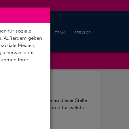
en für soziale
CHELN & FREEDIVING
TEAM
SERVICE
en. Außerdem geben
 soziale Medien,
licherweise mit
 Rahmen Ihrer
 Daher möch­ten wir Sie an die­ser Stel­le
b­sei­ten er­fasst wer­den und für wel­che