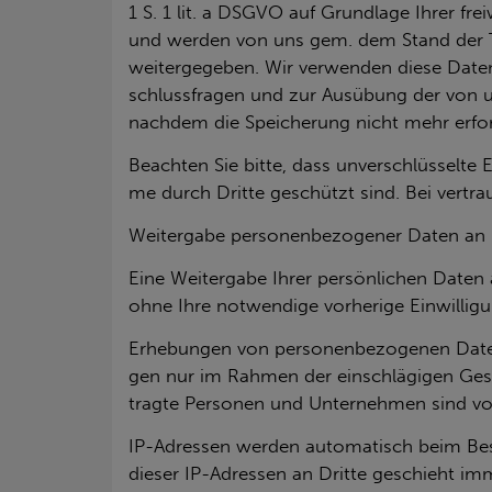
1 S. 1 lit. a DSGVO auf Grund­la­ge Ihrer frei­w
und wer­den von uns gem. dem Stand der Tech­
wei­ter­ge­ge­ben. Wir ver­wen­den diese Daten 
schluss­fra­gen und zur Aus­übung der von uns
nach­dem die Spei­che­rung nicht mehr er­for­de
Be­ach­ten Sie bitte, dass un­ver­schlüs­sel­te
me durch Drit­te ge­schützt sind. Bei ver­trau
Wei­ter­ga­be per­so­nen­be­zo­ge­ner Daten an D
Eine Wei­ter­ga­be Ihrer per­sön­li­chen Daten
ohne Ihre not­wen­di­ge vor­he­ri­ge Ein­wil­li­g
Er­he­bun­gen von per­so­nen­be­zo­ge­nen Daten
gen nur im Rah­men der ein­schlä­gi­gen Ge­se
trag­te Per­so­nen und Un­ter­neh­men sind von
IP-Adres­sen wer­den au­to­ma­tisch beim Be­su
die­ser IP-Adres­sen an Drit­te ge­schieht im