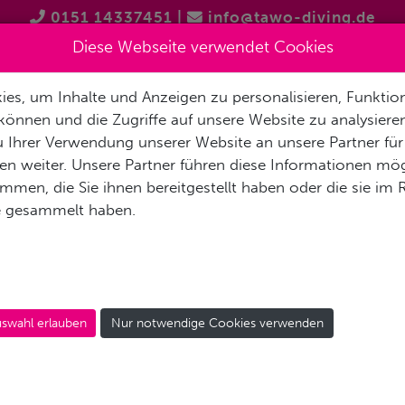
0151 14337451
|
info@tawo-diving.de
Diese Webseite verwendet Cookies
es, um Inhalte und Anzeigen zu personalisieren, Funktion
T
PRODUKTVORSTELLUNGEN
TAUCHTOUREN
SCHNOR
können und die Zugriffe auf unsere Website zu analysier
 Ihrer Verwendung unserer Website an unsere Partner für
n weiter. Unsere Partner führen diese Informationen mög
men, die Sie ihnen bereitgestellt haben oder die sie im
e gesammelt haben.
­re bei der Nut­zung un­se­rer Web­site ist uns sehr wich­tig.
swahl erlauben
Nur notwendige Cookies verwenden
nen­be­zo­ge­nen Daten in Bezug auf Ihren Be­such un­se­rer We