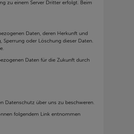
dung zu einem Ser­ver Drit­ter er­folgt. Beim
en­be­zo­ge­nen Daten, deren Her­kunft und
ng, Sper­rung oder Lö­schung die­ser Daten.
e.
­be­zo­ge­nen Daten für die Zu­kunft durch
 den Datenschutz über uns zu beschweren.
n können folgendem Link entnommen