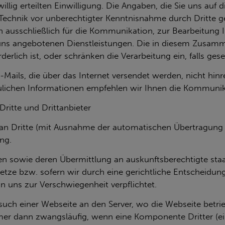
il­lig er­teil­ten Ein­wil­li­gung. Die An­ga­ben, die Sie uns auf 
nik vor un­be­rech­tig­ter Kennt­nis­nah­me durch Drit­te ge
aus­schlie­ß­lich für die Kom­mu­ni­ka­ti­on, zur Be­ar­bei­tung
 an­ge­bo­te­nen Dienst­leis­tun­gen. Die in die­sem Zu­sam­m
r­lich ist, oder schrän­ken die Ver­ar­bei­tung ein, falls ge­set
 E-Mails, die über das In­ter­net ver­sen­det wer­den, nicht hin
­li­chen In­for­ma­tio­nen emp­feh­len wir Ihnen die Kom­mu­ni­
rit­te und Dritt­an­bie­ter
 an Drit­te (mit Aus­nah­me der au­to­ma­ti­schen Über­tra­gung 
ung.
 sowie deren Über­mitt­lung an aus­kunfts­be­rech­tig­te staat­l
t­ze bzw. so­fern wir durch eine ge­richt­li­che Ent­schei­dun
 uns zur Ver­schwie­gen­heit ver­pflich­tet.
ch einer Web­sei­te an den Ser­ver, wo die Web­sei­te be­trie­
mer dann zwangs­läu­fig, wenn eine Kom­po­nen­te Drit­ter (ein 