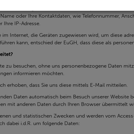
­nen, die dazu ge­nutzt wer­den kön­nen, per­sön­li­che oder sach
Ihr Name oder Ihre Kon­takt­da­ten, wie Te­le­fon­num­mer, An
er Ihre IP-Adres­se.
­se im In­ter­net, die Ge­rä­ten zu­ge­wie­sen wird, um diese ad
üh­ren kann, ent­schied der EuGH, dass diese als per­so­nen­be
i­tet?
ite zu be­su­chen, ohne uns per­so­nen­be­zo­ge­ne Daten mit­z
n­gen in­for­mie­ren möch­ten.
r­ho­ben, dass Sie uns diese mit­tels E-Mail mit­tei­len.
­den Daten au­to­ma­tisch beim Be­such un­se­rer Web­site bei
en mit an­de­ren Daten durch Ihren Brow­ser über­mit­telt wi
e­nen und sta­tis­ti­schen Zwe­cken und wer­den vom Ac­cess-Pr
sich dabei i.d.R. um fol­gen­de Daten: