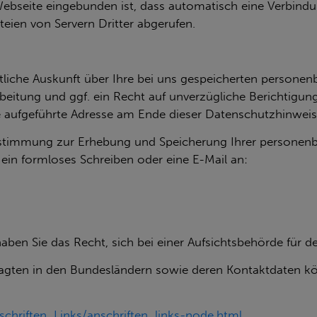
Web­sei­te ein­ge­bun­den ist, dass au­to­ma­tisch eine Ver­bin­
ei­en von Ser­vern Drit­ter ab­ge­ru­fen.
t­li­che Aus­kunft über Ihre bei uns ge­spei­cher­ten per­so­n
ei­tung und ggf. ein Recht auf un­ver­züg­li­che Be­rich­ti­gu
 auf­ge­führ­te Adres­se am Ende die­ser Da­ten­schutz­hin­wei­s
u­stim­mung zur Er­he­bung und Spei­che­rung Ihrer per­so­nen
t ein form­lo­ses Schrei­ben oder eine E-Mail an:
haben Sie das Recht, sich bei einer Aufsichtsbehörde für
ftragten in den Bundesländern sowie deren Kontaktdate
chriften_Links/anschriften_links-node.html