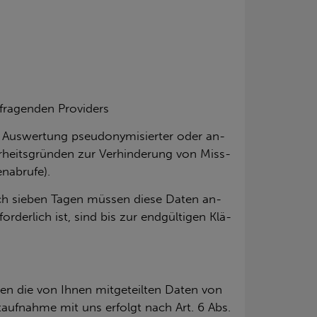
fragenden Providers
he Aus­wer­tung pseud­ony­mi­sier­ter oder an­
er­heits­grün­den zur Ver­hin­de­rung von Miss­
­ab­ru­fe).
 nach sie­ben Tagen müs­sen diese Daten an­
­der­lich ist, sind bis zur end­gül­ti­gen Klä­
­den die von Ihnen mit­ge­teil­ten Daten von
t­auf­nah­me mit uns er­folgt nach Art. 6 Abs.