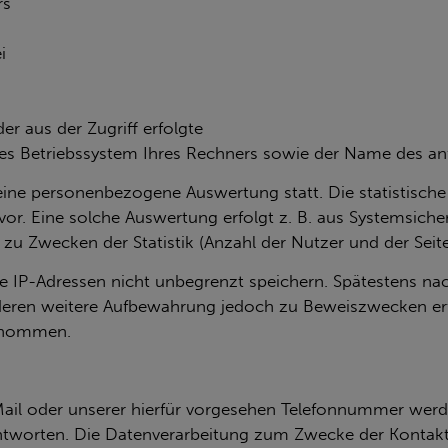
rs
i
er aus der Zugriff erfolgte
es Betriebssystem Ihres Rechners sowie der Name des an
ne per­so­nen­be­zo­ge­ne Aus­wer­tung statt. Die sta­tis­ti­sc
s vor. Eine sol­che Aus­wer­tung er­folgt z. B. aus Sys­tem­si­ch
u Zwe­cken der Sta­tis­tik (An­zahl der Nut­zer und der Sei­ten
er­te IP-Adres­sen nicht un­be­grenzt spei­chern. Spä­tes­tens
ren wei­te­re Auf­be­wah­rung je­doch zu Be­weis­zwe­cken er­for
ge­nom­men.
il oder un­se­rer hier­für vor­ge­se­hen Te­le­fon­num­mer wer
nt­wor­ten. Die Da­ten­ver­ar­bei­tung zum Zwe­cke der Kon­tak