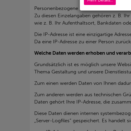
Mehr Details...
Per­so­nen­be­zo­ge­ne Daten sind In­for­ma­tio
Zu die­sen Ein­zel­an­ga­ben ge­hö­ren z. B. 
wie z. B. Ihr Auf­ent­halts­ort, Bank­da­ten od
Die IP-Adres­se ist eine ein­zig­ar­ti­ge Adres
Da eine IP-Adres­se zu einer Per­son zu­rück­f
Wel­che Daten wer­den er­ho­ben und ver­ar­be
Grund­sätz­lich ist es mög­lich un­se­re Web­s
Thema Ge­stal­tung und un­se­re Dienst­leis­tu
Zum einen wer­den Daten von Ihnen da­durch e
Zum an­de­ren wer­den aus tech­ni­schen Grün
Daten ge­hört Ihre IP-Adres­se, die zu­sam­m
Diese Daten die­nen in­ter­nen sys­tem­be­zo­g
„Ser­ver-Log­files“ ge­spei­chert. Es han­delt 