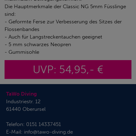
Die Hauptmerkmale der Classic NG 5mm Füsslinge
sind:
- Geformte Ferse zur Verbesserung des Sitzes der
Flossenbandes
- Auch für Langstreckentauchen geeignet
- 5 mm schwarzes Neopren
- Gummisohle
UVP: 54,95,- €
TaWo Diving
Industriestr. 12
61440 Oberursel
Telefon:
0151 14337451
E-Mail:
info@tawo-diving.de