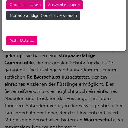
Cookies zulassen
Auswahl erlauben
Nur notwendige Cookies verwenden
Mehr Details...
Die Classic NG Füsslinge wurden entwickelt, um den
Komfort
zu
maximieren
: Sie sind aus 5mm Neopren
gefertigt. Sie haben eine
strapazierfähige
Gummisohle
, die maximalen Schutz für die Füße
garantiert. Die Füsslinge sind außerdem mit einem
seitlichen
Reißverschluss
ausgestattet, der ein
einfaches Anziehen der Füsslinge ermöglicht. Der
Seitenreißverschluss ermöglicht auch ein einfaches
Abspülen und Trocknen der Füsslinge nach dem
Tauchen. Außerdem verfügen die Füsslinge über einen
Grat oberhalb der Ferse, der das Flossenband fixiert.
Mit diesen Eigenschaften bieten sie
Wärmeschutz
bei
maximalem Bewegungskomfort.