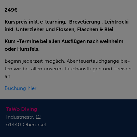
249€
Kurspreis inkl. e-learning, Brevetierung , Leihtrocki
inkl. Unterzieher und Flossen, Flaschen & Blei
Kurs -Ter­mi­ne bei allen Ausflügen nach weinheim
oder Hunsfels.
Be­ginn je­der­zeit mög­lich, Aben­teu­er­tauch­gän­ge bie­
ten wir bei allen un­se­ren Tauch­aus­flü­gen und –rei­sen
an.
Buchung hier
TaWo Diving
Industriestr. 12
61440 Oberursel