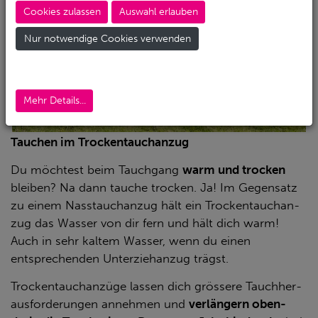
Cookies zulassen
Auswahl erlauben
Nur notwendige Cookies verwenden
Mehr Details...
Tauchen im Trockentauchanzug
Du möch­test beim Tauch­gang
warm und tro­cken
blei­ben? Na dann tau­che tro­cken. Ja! Im Ge­gen­satz
zu einem Nasstauch­an­zug hält ein Tro­ck­en­tauch­an­
zug das Was­ser von dir fern und hält dich warm!
Auch in sehr kal­tem Was­ser, wenn du einen
entsprechenden Unterziehanzug trägst.
Tro­ck­en­tauch­an­zü­ge las­sen dich grös­se­re Tauch­her­
aus­for­de­run­gen an­neh­men und
ver­län­gern oben­