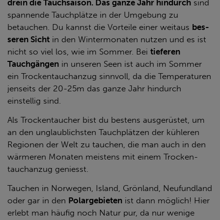
drein die Tauch­sai­son. Das ganze Jahr hindurch
sind
spannende Tauchplätze in der Umgebung zu
betauchen. Du kannst die Vor­tei­le einer weit­aus
bes­
se­ren Sicht
in den Win­ter­mo­na­ten nut­zen und es ist
nicht so viel los, wie im Sommer. Bei
tieferen
Tauchgängen
in unseren Seen ist auch im Sommer
ein Trockentauchanzug sinnvoll, da die Temperaturen
jenseits der 20-25m das ganze Jahr hindurch
einstellig sind.
Als Tro­ck­en­tau­cher bist du bes­tens aus­ge­rüs­tet, um
an den un­glaub­lichs­ten Tauch­plät­zen der küh­le­ren
Re­gio­nen der Welt zu tau­chen, die man auch in den
wär­me­ren Mo­na­ten meis­tens mit einem Tro­ck­en­
tauch­an­zug ge­niesst.
Tauchen in Norwegen, Island, Grönland, Neufundland
oder gar in den
Polargebieten
ist dann möglich! Hier
erlebt man häufig noch Natur pur, da nur wenige