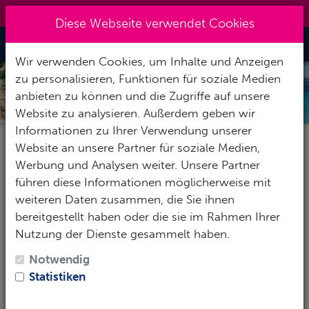
0151 14337451
|
info@tawo-diving.de
Diese Webseite verwendet Cookies
Toggle Nav
Wir verwenden Cookies, um Inhalte und Anzeigen
zu personalisieren, Funktionen für soziale Medien
SARDINIEN
anbieten zu können und die Zugriffe auf unsere
Website zu analysieren. Außerdem geben wir
Informationen zu Ihrer Verwendung unserer
Website an unsere Partner für soziale Medien,
Pauschalereise
Hotel
Tauchbasis
Werbung und Analysen weiter. Unsere Partner
führen diese Informationen möglicherweise mit
weiteren Daten zusammen, die Sie ihnen
bereitgestellt haben oder die sie im Rahmen Ihrer
Reise-Zeitraum
Nutzung der Dienste gesammelt haben.
1
Erwachsene
-
Keine Kinder
Notwendig
Statistiken
SUCHEN