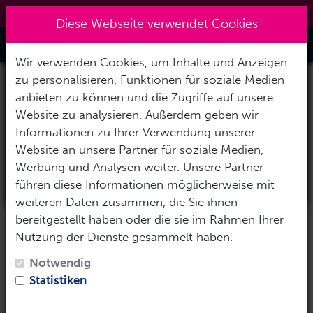
0151 14337451
|
info@tawo-diving.de
×
Reisezeitraum auswählen
Diese Webseite verwendet Cookies
Toggle Nav
Abreisedatum
Wir verwenden Cookies, um Inhalte und Anzeigen
zu personalisieren, Funktionen für soziale Medien
anbieten zu können und die Zugriffe auf unsere
Rückreisedatum
Website zu analysieren. Außerdem geben wir
Informationen zu Ihrer Verwendung unserer
Website an unsere Partner für soziale Medien,
Werbung und Analysen weiter. Unsere Partner
Reise-Daten übernehmen
führen diese Informationen möglicherweise mit
weiteren Daten zusammen, die Sie ihnen
bereitgestellt haben oder die sie im Rahmen Ihrer
Nutzung der Dienste gesammelt haben.
Notwendig
Statistiken