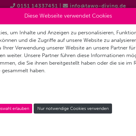
0151 14337451
|
info@tawo-diving.de
Diese Webseite verwendet Cookies
es, um Inhalte und Anzeigen zu personalisieren, Funktion
T
PRODUKTVORSTELLUNGEN
TAUCHTOUREN
SCHNOR
können und die Zugriffe auf unsere Website zu analysier
 Ihrer Verwendung unserer Website an unsere Partner für
n weiter. Unsere Partner führen diese Informationen mög
men, die Sie ihnen bereitgestellt haben oder die sie im
e gesammelt haben.
ILITHEYO ISLAND RESO
swahl erlauben
Nur notwendige Cookies verwenden
Ihre Reisedaten: