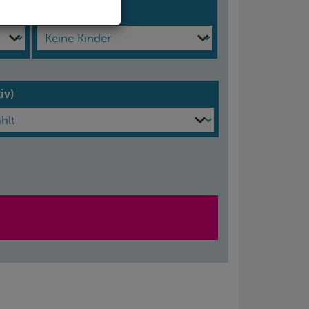
Kinder
iv)