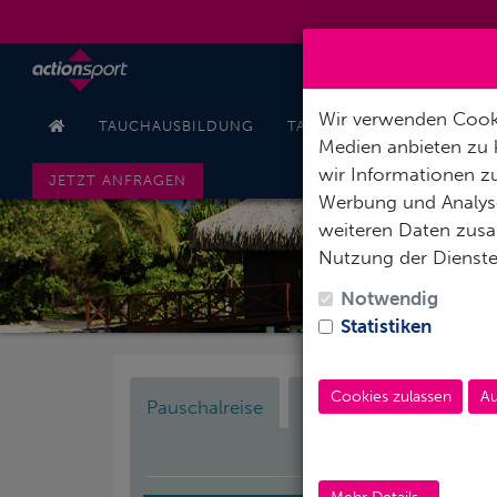
Wir verwenden Cooki
TAUCHAUSBILDUNG
TAUCHREISEN
PODCAS
Medien anbieten zu 
wir Informationen zu
JETZT ANFRAGEN
Werbung und Analyse
weiteren Daten zusam
Nutzung der Dienst
F
Notwendig
Statistiken
Cookies zulassen
Au
Pauschalreise
Nur Hotel