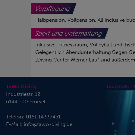
Verpflegung
Halbpension, Vollpension, All Inclusive buc
Sport und Unterhaltung
Inklusive: Fitnessraum, Volleyball und Tis
Gelegentlich Abendunterhaltung.Gegen Geb
„Diving Center Werner Lau" sind außerde
TaWo Diving
Tauchtalk -
Industriestr. 12
61440 Oberursel
Telefon:
0151 14337451
E-Mail:
info@tawo-diving.de