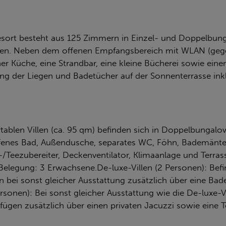
esort besteht aus 125 Zimmern in Einzel- und Doppelbung
ügen. Neben dem offenen Empfangsbereich mit WLAN (gegen
cher Küche, eine Strandbar, eine kleine Bücherei sowie ei
 der Liegen und Badetücher auf der Sonnenterrasse inklu
rtablen Villen (ca. 95 qm) befinden sich in Doppelbunga
offenes Bad, Außendusche, separates WC, Föhn, Bademäntel,
-/Teezubereiter, Deckenventilator, Klimaanlage und Terras
elegung: 3 Erwachsene.De-luxe-Villen (2 Personen): Befi
 bei sonst gleicher Ausstattung zusätzlich über eine Ba
sonen): Bei sonst gleicher Ausstattung wie die De-luxe-
rfügen zusätzlich über einen privaten Jacuzzi sowie eine 