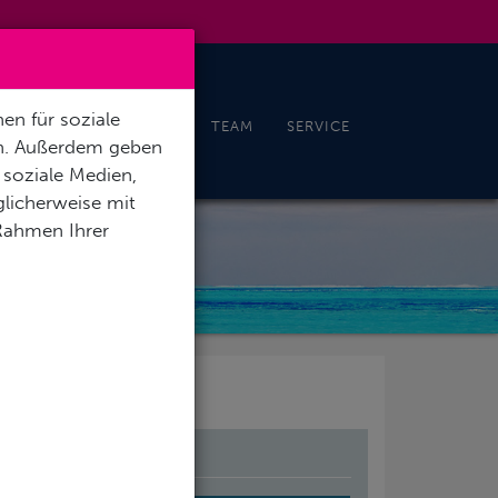
en für soziale
CHELN & FREEDIVING
TEAM
SERVICE
en. Außerdem geben
 soziale Medien,
licherweise mit
 Rahmen Ihrer
RT