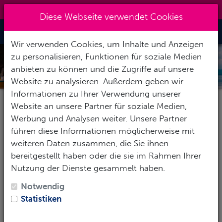
0151 14337451
|
info@tawo-diving.de
Diese Webseite verwendet Cookies
Toggle Nav
Wir verwenden Cookies, um Inhalte und Anzeigen
zu personalisieren, Funktionen für soziale Medien
PHILIPPINEN
anbieten zu können und die Zugriffe auf unsere
Website zu analysieren. Außerdem geben wir
Informationen zu Ihrer Verwendung unserer
Website an unsere Partner für soziale Medien,
Pauschalereise
Hotel
Tauchbasis
Werbung und Analysen weiter. Unsere Partner
führen diese Informationen möglicherweise mit
weiteren Daten zusammen, die Sie ihnen
bereitgestellt haben oder die sie im Rahmen Ihrer
Reise-Zeitraum
Nutzung der Dienste gesammelt haben.
1
Erwachsene
-
Keine Kinder
Notwendig
Statistiken
SUCHEN