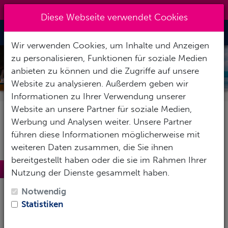
0151 14337451
|
info@tawo-diving.de
Diese Webseite verwendet Cookies
Toggle Nav
Wir verwenden Cookies, um Inhalte und Anzeigen
zu personalisieren, Funktionen für soziale Medien
MINDORO
anbieten zu können und die Zugriffe auf unsere
Website zu analysieren. Außerdem geben wir
Informationen zu Ihrer Verwendung unserer
Website an unsere Partner für soziale Medien,
Werbung und Analysen weiter. Unsere Partner
führen diese Informationen möglicherweise mit
weiteren Daten zusammen, die Sie ihnen
bereitgestellt haben oder die sie im Rahmen Ihrer
Mindoro
Nutzung der Dienste gesammelt haben.
Mindoro ist die siebtgrößte Insel der Philippinen und
Notwendig
gehört zur
Inselgruppe Luzon
im nördlichen Teil des
Statistiken
Inselarchipels. Im Nordosten, etwa 140 km entfernt,
liegt Luzon, die philippinische Hauptinsel mit der