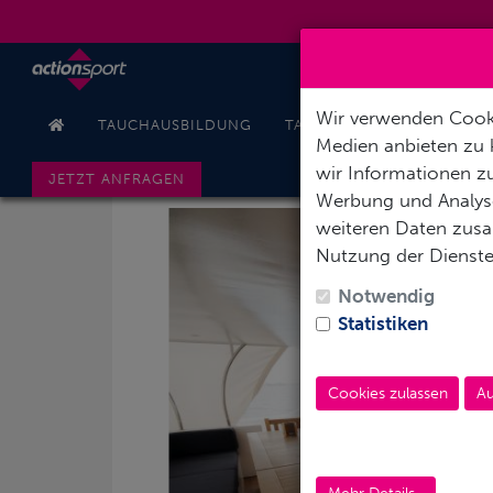
Wir verwenden Cooki
TAUCHAUSBILDUNG
TAUCHREISEN
PODCAS
Medien anbieten zu 
wir Informationen zu
JETZT ANFRAGEN
Werbung und Analyse
weiteren Daten zusam
Nutzung der Dienst
Notwendig
Statistiken
Cookies zulassen
Au