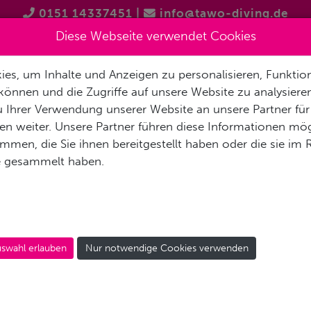
0151 14337451
|
info@tawo-diving.de
Diese Webseite verwendet Cookies
es, um Inhalte und Anzeigen zu personalisieren, Funktion
T
PRODUKTVORSTELLUNGEN
TAUCHTOUREN
SCHNOR
können und die Zugriffe auf unsere Website zu analysier
 Ihrer Verwendung unserer Website an unsere Partner für
n weiter. Unsere Partner führen diese Informationen mög
men, die Sie ihnen bereitgestellt haben oder die sie im
e gesammelt haben.
swahl erlauben
Nur notwendige Cookies verwenden