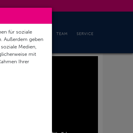
en für soziale
CHELN & FREEDIVING
TEAM
SERVICE
en. Außerdem geben
 soziale Medien,
licherweise mit
 Rahmen Ihrer