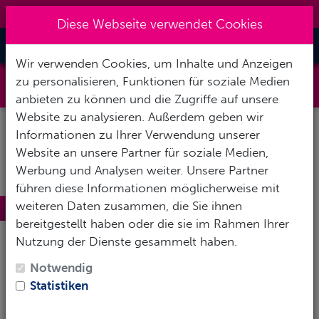
0151 14337451
|
info@tawo-diving.de
Diese Webseite verwendet Cookies
Toggle Nav
Wir verwenden Cookies, um Inhalte und Anzeigen
Indonesien
zu personalisieren, Funktionen für soziale Medien
anbieten zu können und die Zugriffe auf unsere
Website zu analysieren. Außerdem geben wir
Informationen zu Ihrer Verwendung unserer
Website an unsere Partner für soziale Medien,
Werbung und Analysen weiter. Unsere Partner
führen diese Informationen möglicherweise mit
weiteren Daten zusammen, die Sie ihnen
Indonesien
bereitgestellt haben oder die sie im Rahmen Ihrer
Mit einer unvergleichlichen, traumhaften
Nutzung der Dienste gesammelt haben.
Unterwasserwelt welche zu der besten der gesamten
Notwendig
Erde zählt, wird in Indonesien jede Tauchsafari zu
Statistiken
einem ultimativen Erlebnis. Im Herzen des „
Korallen
Dreiecks
“ gelegen, verteilen sich um das Inselreich
15