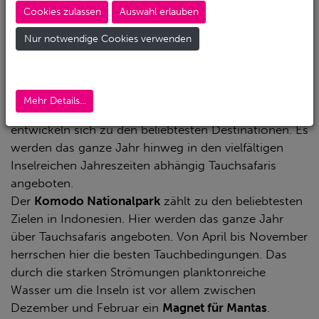
Prozent aller Korallenriffe der Welt
. Taucher finden
Cookies zulassen
Auswahl erlauben
hier neben spektakulären Tauchgründen, versunkenen
Nur notwendige Cookies verwenden
Schiffen und imposanten Steilwänden die größte
maritime Artenvielfalt.
Indonesien hat eine unwahrscheinlich große Auswahl
an Tauchsafari Zielen. Tauchgebiete wie Komodo,
Mehr Details...
Sulawesi, Raja Ampat und die Banda Inseln
entwickeln sich zu den beliebtesten Destinationen. Es
werden das ganze Jahr hinweg in den vielfältigen
Inselreichen Jahreszeiten abhängig Tauchsafaris
angeboten.
Der
Komodo Nationalpark
zählt zu den beliebtesten
Zielen in Indonesien. Hier werden das ganze Jahr
über Tauchsafaris angeboten. Von April bis November
herrschen hier die besten Tauchbedingungen. Das
durch die starken Strömungen planktonreiche
Wasser um die Inseln ist vor allem zwischen
Dezember und Februar ein
Magnet für Mantas
.