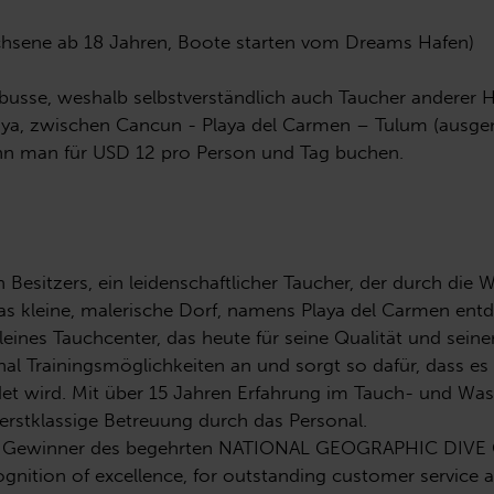
achsene ab 18 Jahren, Boote starten vom Dreams Hafen)
nibusse, weshalb selbstverständlich auch Taucher anderer
Maya, zwischen Cancun - Playa del Carmen – Tulum (ausg
nn man für USD 12 pro Person und Tag buchen.
Besitzers, ein leidenschaftlicher Taucher, der durch die W
das kleine, malerische Dorf, namens Playa del Carmen ent
eines Tauchcenter, das heute für seine Qualität und seinen
nal Trainingsmöglichkeiten an und sorgt so dafür, dass 
ldet wird. Mit über 15 Jahren Erfahrung im Tauch- und Wa
 erstklassige Betreuung durch das Personal.
igens Gewinner des begehrten NATIONAL GEOGRAPHIC DI
ognition of excellence, for outstanding customer service 