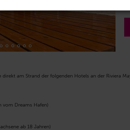
n direkt am Strand der folgenden Hotels an der Riviera Ma
ten vom Dreams Hafen)
wachsene ab 18 Jahren)