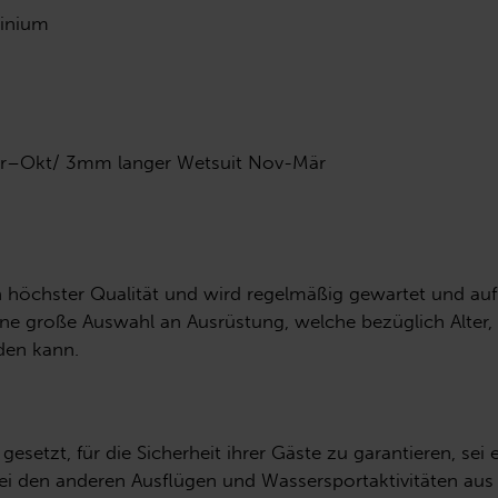
minium
r–Okt/ 3mm langer Wetsuit Nov-Mär
on höchster Qualität und wird regelmäßig gewartet und au
ine große Auswahl an Ausrüstung, welche bezüglich Alter, 
den kann.
ät gesetzt, für die Sicherheit ihrer Gäste zu garantieren, s
bei den anderen Ausflügen und Wassersportaktivitäten au