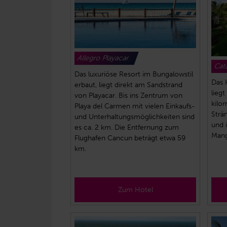
Allegro Playacar
Cat
Das luxuriöse Resort im Bungalowstil
Das 
erbaut, liegt direkt am Sandstrand
lieg
von Playacar. Bis ins Zentrum von
kilo
Playa del Carmen mit vielen Einkaufs-
Strä
und Unterhaltungsmöglichkeiten sind
und 
es ca. 2 km. Die Entfernung zum
Mang
Flughafen Cancun beträgt etwa 59
km.
Zum Hotel