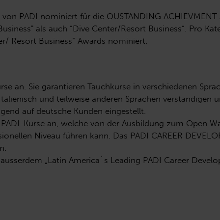
al von PADI nominiert für die OUSTANDING ACHIEVMENT 
usiness" als auch “Dive Center/Resort Business“. Pro Ka
er/ Resort Business“ Awards nominiert.
urse an. Sie garantieren Tauchkurse in verschiedenen Sprach
 Italienisch und teilweise anderen Sprachen verständigen 
agend auf deutsche Kunden eingestellt.
se PADI-Kurse an, welche von der Ausbildung zum Open Wat
essionellen Niveau führen kann. Das PADI CAREER DEVE
n.
t ausserdem „Latin America´s Leading PADI Career Devel
n