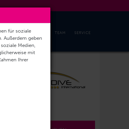
×
en für soziale
CHELN & FREEDIVING
TEAM
SERVICE
en. Außerdem geben
 soziale Medien,
licherweise mit
 Rahmen Ihrer