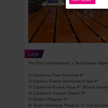
Mehr Details...
Lage
Pro Dive International´s Tauchbasen liege
1) Catalonia Playa Maroma 4*
2) Dreams Puerto Aventuras & Spa 4*
3) Catalonia Riviera Maya 4* (Boote star
4) Catalonia Yucatan Beach 4*
5) Allegro Playacar 4*
6) Royal Hideaway Playacar 5* (nur für Er