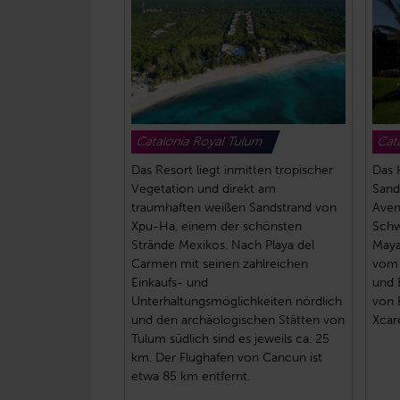
Catalonia Royal Tulum
Cat
Das Resort liegt inmitten tropischer
Das 
Vegetation und direkt am
Sand
traumhaften weißen Sandstrand von
Aven
Xpu-Ha, einem der schönsten
Schw
Strände Mexikos. Nach Playa del
Maya
Carmen mit seinen zahlreichen
vom 
Einkaufs- und
und 
Unterhaltungsmöglichkeiten nördlich
von 
und den archäologischen Stätten von
Xcare
Tulum südlich sind es jeweils ca. 25
km. Der Flughafen von Cancun ist
etwa 85 km entfernt.