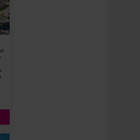
aft
n
e
l.