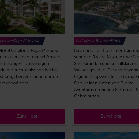
alonia Playa Maroma
Catalonia Riviera Maya
Hotel Catalonia Playa Maroma
Direkt in einer Bucht der traumh
t direkt an einem der schönsten
schönen Riviera Maya mit weiße
meterlangen, feinsandigen
Sandstränden und kristallklarem
nde der mexikanischen Karibik
Wasser gelegen. Die angrenzend
ist umgeben von unberührten
Lagune ist speziell für Kinder idea
rovenwäldern.
Den kleinen Hafen von Puerto
Aventuras erreichen Sie in ca. 10
Gehminuten.
Zum Hotel
Zum Hotel