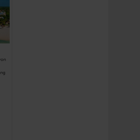
von
ing