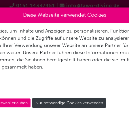
0151 14337451
|
info@tawo-diving.de
wählen
Diese Webseite verwendet Cookies
es, um Inhalte und Anzeigen zu personalisieren, Funktion
Rückreisedatum
T
PRODUKTVORSTELLUNGEN
TAUCHTOUREN
SCHNOR
können und die Zugriffe auf unsere Website zu analysier
 Ihrer Verwendung unserer Website an unsere Partner für
n weiter. Unsere Partner führen diese Informationen mög
Reise-Daten übernehmen
men, die Sie ihnen bereitgestellt haben oder die sie im
e gesammelt haben.
swahl erlauben
Nur notwendige Cookies verwenden