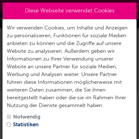
0151 14337451
|
info@tawo-diving.de
×
Reisezeitraum auswählen
Diese Webseite verwendet Cookies
Toggle Nav
Abreisedatum
Wir verwenden Cookies, um Inhalte und Anzeigen
zu personalisieren, Funktionen für soziale Medien
anbieten zu können und die Zugriffe auf unsere
Rückreisedatum
Website zu analysieren. Außerdem geben wir
Informationen zu Ihrer Verwendung unserer
Website an unsere Partner für soziale Medien,
Werbung und Analysen weiter. Unsere Partner
Reise-Daten übernehmen
führen diese Informationen möglicherweise mit
weiteren Daten zusammen, die Sie ihnen
bereitgestellt haben oder die sie im Rahmen Ihrer
Nutzung der Dienste gesammelt haben.
Notwendig
Statistiken