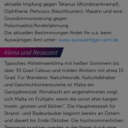
aktuelle Impfung gegen Tetanus (Wundstarrkrampf),
Diphtherie, Pertussis (Keuchhusten), Masern und eine
Grundimmunisierung gegen
Poliomyelitis/Kinderlähmung.
Die aktuellen Bestimmungen findet Ihr u.a. beim
Auswärtigen Amt unter:
www.auswaertiges-amt.de
.
Klima und Reisezeit
Typisches Mittelmeerklima mit heißen Sommern bis
über 35 Grad Celsius und milden Wintern mit etwa 15
Grad. Für Wanderer, Naturfreunde, Kulturliebhaber
und Geschichtsinteressierte ist Malta ein
Ganzjahresziel. Klimatisch am angenehmsten zeigt
sich Malta im Frühjahr, wenn die sonst eher kargen
Inseln „grünen und blühen“. Die Hauptreisezeit für
Strand- und Badeurlauber beginnt bereits an Ostern
und dauert bis Ende Oktober. Die hochsommerlichen
Temperaturspitzen werden in der Regel durch eine