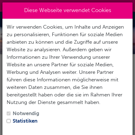
0151 14337451
|
info@tawo-diving.de
Diese Webseite verwendet Cookies
Toggle Nav
Wir verwenden Cookies, um Inhalte und Anzeigen
zu personalisieren, Funktionen für soziale Medien
MALTA
anbieten zu können und die Zugriffe auf unsere
Website zu analysieren. Außerdem geben wir
Informationen zu Ihrer Verwendung unserer
Website an unsere Partner für soziale Medien,
Pauschalereise
Hotel
Tauchbasis
Werbung und Analysen weiter. Unsere Partner
führen diese Informationen möglicherweise mit
weiteren Daten zusammen, die Sie ihnen
bereitgestellt haben oder die sie im Rahmen Ihrer
Reise-Zeitraum
Nutzung der Dienste gesammelt haben.
1
Erwachsene
-
Keine Kinder
Notwendig
Statistiken
SUCHEN