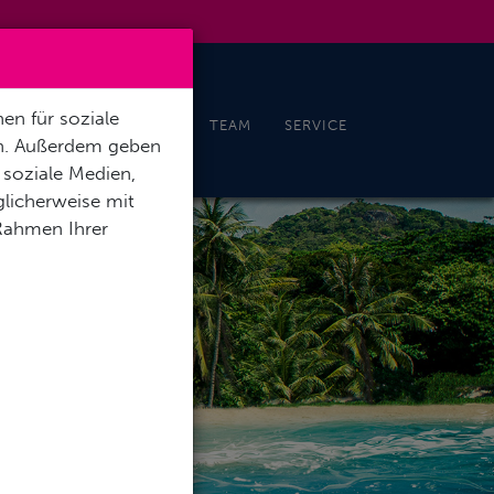
en für soziale
CHELN & FREEDIVING
TEAM
SERVICE
en. Außerdem geben
 soziale Medien,
licherweise mit
 Rahmen Ihrer