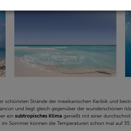
er schönsten Strände der mexikanischen Karibik und bestic
Cancún und liegt gleich gegenüber der wunderschönen Isla
er ein
subtropisches Klima
genießt mit einer durchschni
nd im Sommer können die Temperaturen schon mal auf 35 