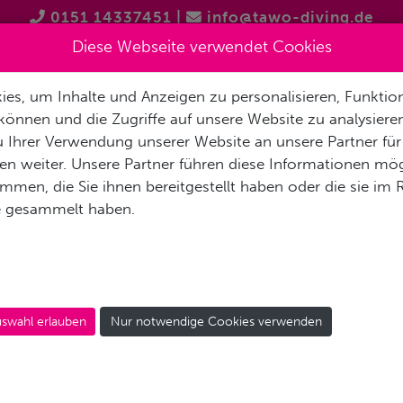
0151 14337451
|
info@tawo-diving.de
Diese Webseite verwendet Cookies
es, um Inhalte und Anzeigen zu personalisieren, Funktion
T
PRODUKTVORSTELLUNGEN
TAUCHTOUREN
SCHNOR
können und die Zugriffe auf unsere Website zu analysier
 Ihrer Verwendung unserer Website an unsere Partner für
n weiter. Unsere Partner führen diese Informationen mög
men, die Sie ihnen bereitgestellt haben oder die sie im
e gesammelt haben.
COSTA MUJERES
swahl erlauben
Nur notwendige Cookies verwenden