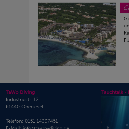
Ca
Ge
um
Ka
Fl
TaWo Diving
Tauchtalk -
Industriestr. 12
61440 Oberursel
Telefon:
0151 14337451
E-Mail:
info@tawo-diving.de