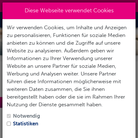
0151 14337451
|
info@tawo-diving.de
Diese Webseite verwendet Cookies
Toggle Nav
Wir verwenden Cookies, um Inhalte und Anzeigen
zu personalisieren, Funktionen für soziale Medien
BALI
anbieten zu können und die Zugriffe auf unsere
Website zu analysieren. Außerdem geben wir
Informationen zu Ihrer Verwendung unserer
Website an unsere Partner für soziale Medien,
Werbung und Analysen weiter. Unsere Partner
führen diese Informationen möglicherweise mit
weiteren Daten zusammen, die Sie ihnen
bereitgestellt haben oder die sie im Rahmen Ihrer
Bali
Nutzung der Dienste gesammelt haben.
Die westlichste der kleinen Sunda Inseln ist
Notwendig
gleichzeitig die bekannteste. Touristisch erschlossen
Statistiken
sind nicht nur die vielen Küstenorte, sondern auch die
sehenswerte tropische Landschaft im Inneren der