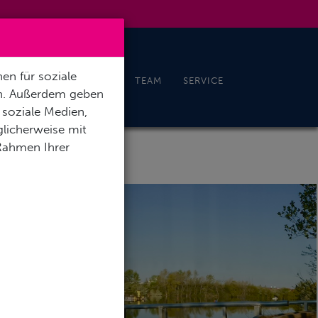
en für soziale
CHELN & FREEDIVING
TEAM
SERVICE
en. Außerdem geben
 soziale Medien,
licherweise mit
 Rahmen Ihrer