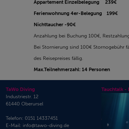
Appartement Einzelbelegung 239€
Ferienwohnung 4er-Belegung 199€
Nichttaucher -90€
Anzahlung bei Buchung 100€, Restzahlung
Bei Stornierung sind 100€ Stornogebühr fä
des Reisepreises fällig.
Max.Teilnehmerzahl: 14 Personen
TaWo Diving
Tauchtalk -
Industriestr. 12
61440 Oberursel
Telefon:
0151 14337451
E-Mail:
info@tawo-diving.de