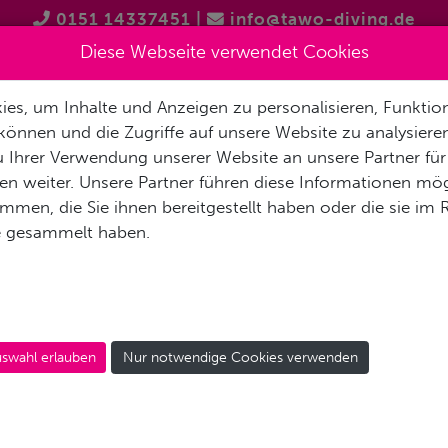
0151 14337451
|
info@tawo-diving.de
Diese Webseite verwendet Cookies
es, um Inhalte und Anzeigen zu personalisieren, Funktion
T
PRODUKTVORSTELLUNGEN
TAUCHTOUREN
SCHNOR
können und die Zugriffe auf unsere Website zu analysier
 Ihrer Verwendung unserer Website an unsere Partner für
n weiter. Unsere Partner führen diese Informationen mög
men, die Sie ihnen bereitgestellt haben oder die sie im
e gesammelt haben.
swahl erlauben
Nur notwendige Cookies verwenden