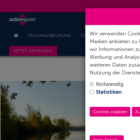
Wir verwenden Cooki
TAUCHAUSBILDUNG
TAUCHREISEN
PODCAS
Medien anbieten zu 
wir Informationen zu
JETZT ANFRAGEN
Werbung und Analyse
weiteren Daten zusam
Nutzung der Dienst
Notwendig
Statistiken
Cookies zulassen
Au