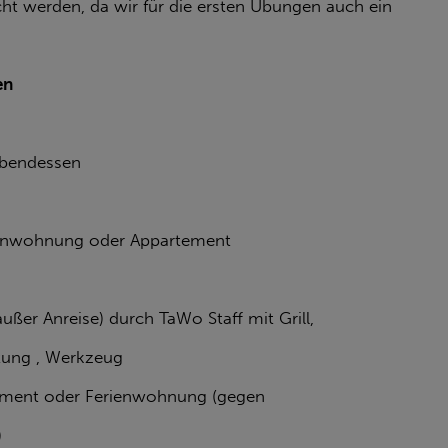
t werden, da wir für die ersten Übungen auch ein
en
Abendessen
ienwohnung oder Appartement
ußer Anreise) durch TaWo Staff mit Grill,
stung , Werkzeug
rtment oder Ferienwohnung (gegen
)