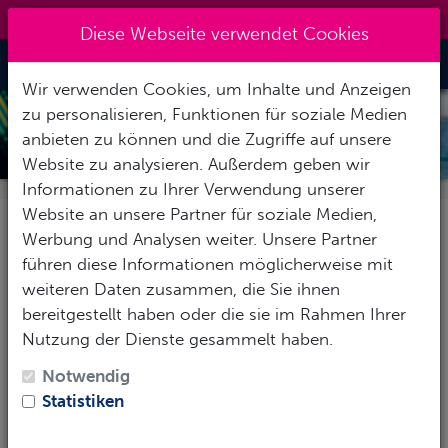
0151 14337451
|
info@tawo-diving.de
Diese Webseite verwendet Cookies
Toggle Nav
Wir verwenden Cookies, um Inhalte und Anzeigen
zu personalisieren, Funktionen für soziale Medien
MARES GERÄTEFLOSSE QUATTRO
anbieten zu können und die Zugriffe auf unsere
4 X
Website zu analysieren. Außerdem geben wir
Informationen zu Ihrer Verwendung unserer
Website an unsere Partner für soziale Medien,
BESCHREIBUNG
Werbung und Analysen weiter. Unsere Partner
führen diese Informationen möglicherweise mit
weiteren Daten zusammen, die Sie ihnen
Die Avanti
QUATTRO 4X
ist die lang erwartete
bereitgestellt haben oder die sie im Rahmen Ihrer
Weiterentwicklung
der legendären Avanti Quattro+.
Nutzung der Dienste gesammelt haben.
Diese offene Fersenflosse wurde für
Taucher aller
Erfahrungsstufen
entwickelt und vereint
Komfort,
Notwendig
Kraft
und präzise
Kontrolle
. Ob du den
klassischen
Statistiken
Flossenschlag
, den F
rog Kick
oder den