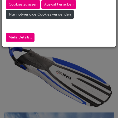
Rückwärtskick
bevorzugst – die Avanti QUATTRO 4X
Cookies zulassen
Auswahl erlauben
sorgt für einen gleichmäßigen,
effizienten Vortrieb
bei minimalem Kraftaufwand.
Nur notwendige Cookies verwenden
Ihre Konstruktion kombiniert bewährte Mares-
Technologien mit innovativen Verbesserungen, um
die Leistung in jeder Tauchsituation zu optimieren.
Mehr Details...