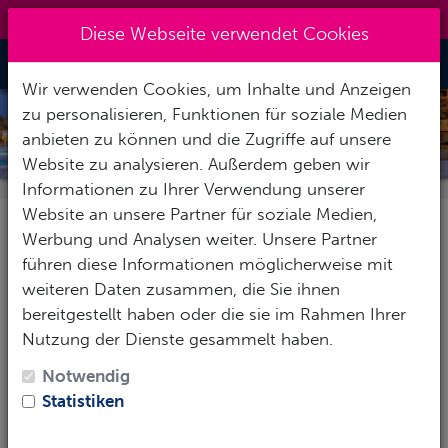
0151 14337451
|
info@tawo-diving.de
Diese Webseite verwendet Cookies
Toggle Nav
Wir verwenden Cookies, um Inhalte und Anzeigen
zu personalisieren, Funktionen für soziale Medien
FAMILY DAYS IN DEN FERIEN
anbieten zu können und die Zugriffe auf unsere
Website zu analysieren. Außerdem geben wir
Informationen zu Ihrer Verwendung unserer
Website an unsere Partner für soziale Medien,
Tauchen und Familie,
Werbung und Analysen weiter. Unsere Partner
führen diese Informationen möglicherweise mit
endlich möglich
weiteren Daten zusammen, die Sie ihnen
bereitgestellt haben oder die sie im Rahmen Ihrer
Viele leidenschaftliche Taucher kennen das Problem:
Nutzung der Dienste gesammelt haben.
Sobald Kinder da sind, bleibt die Tauchausrüstung oft
Notwendig
im Schrank. Niemand möchte die Kleinen einfach
Statistiken
irgendwo abgeben, nur um ein paar Stunden tauchen
zu gehen – verständlich!