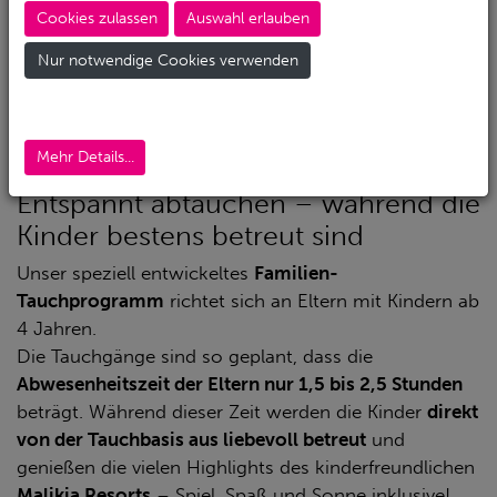
Cookies zulassen
Auswahl erlauben
Aber jetzt gibt es die Lösung.
Nur notwendige Cookies verwenden
In Zusammenarbeit zwischen
Action Sport
,
Diving.de
und dem
Malikia Resort
haben wir ein einzigartiges
Konzept entwickelt, das Familienurlaub und
Taucherlebnis perfekt verbindet.
Mehr Details...
Entspannt abtauchen – während die
Kinder bestens betreut sind
Unser speziell entwickeltes
Familien-
Tauchprogramm
richtet sich an Eltern mit Kindern ab
4 Jahren.
Die Tauchgänge sind so geplant, dass die
Abwesenheitszeit der Eltern nur 1,5 bis 2,5 Stunden
beträgt. Während dieser Zeit werden die Kinder
direkt
von der Tauchbasis aus liebevoll betreut
und
genießen die vielen Highlights des kinderfreundlichen
Malikia Resorts
– Spiel, Spaß und Sonne inklusive!