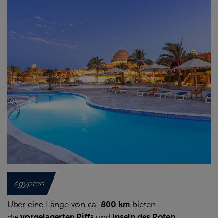
Ägypten
Über eine Länge von ca.
800 km
bieten
die
vorgelagerten Riffs
und
Inseln des Roten