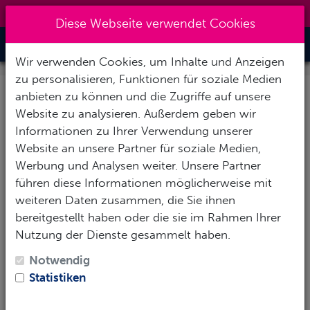
0151 14337451
|
info@tawo-diving.de
Diese Webseite verwendet Cookies
Toggle Nav
Wir verwenden Cookies, um Inhalte und Anzeigen
zu personalisieren, Funktionen für soziale Medien
anbieten zu können und die Zugriffe auf unsere
Ihre Anfrage: Duyung
Website zu analysieren. Außerdem geben wir
Baru
Informationen zu Ihrer Verwendung unserer
Website an unsere Partner für soziale Medien,
Werbung und Analysen weiter. Unsere Partner
Vielen herzlichen Dank für Ihr Interesse! Um Ihnen
führen diese Informationen möglicherweise mit
eine möglichst aussagekräftige Antwort zu geben,
weiteren Daten zusammen, die Sie ihnen
füllen Sie das Formular mit Ihren Wünschen und
bereitgestellt haben oder die sie im Rahmen Ihrer
Eckdaten aus.
Nutzung der Dienste gesammelt haben.
Persönliche Daten
Notwendig
Statistiken