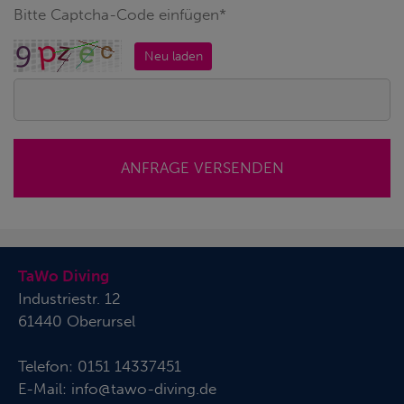
Bitte Captcha-Code einfügen*
Neu laden
ANFRAGE VERSENDEN
TaWo Diving
Industriestr. 12
61440 Oberursel
Telefon:
0151 14337451
E-Mail:
info@tawo-diving.de