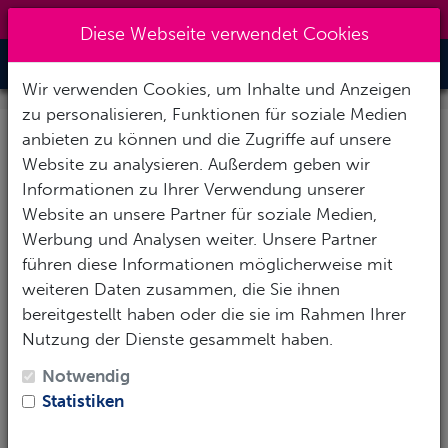
0151 14337451
|
info@tawo-diving.de
Diese Webseite verwendet Cookies
Toggle Nav
Wir verwenden Cookies, um Inhalte und Anzeigen
zu personalisieren, Funktionen für soziale Medien
anbieten zu können und die Zugriffe auf unsere
Ihre Anfrage: Tambora
Website zu analysieren. Außerdem geben wir
Informationen zu Ihrer Verwendung unserer
Vielen herzlichen Dank für Ihr Interesse! Um Ihnen
Website an unsere Partner für soziale Medien,
eine möglichst aussagekräftige Antwort zu geben,
Werbung und Analysen weiter. Unsere Partner
füllen Sie das Formular mit Ihren Wünschen und
führen diese Informationen möglicherweise mit
Eckdaten aus.
weiteren Daten zusammen, die Sie ihnen
Persönliche Daten
bereitgestellt haben oder die sie im Rahmen Ihrer
Nutzung der Dienste gesammelt haben.
Notwendig
Statistiken