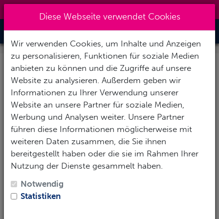
0151 14337451
|
info@tawo-diving.de
Diese Webseite verwendet Cookies
Toggle Nav
Wir verwenden Cookies, um Inhalte und Anzeigen
zu personalisieren, Funktionen für soziale Medien
anbieten zu können und die Zugriffe auf unsere
Ihre Anfrage: Mövenpick
Website zu analysieren. Außerdem geben wir
El Gouna
Informationen zu Ihrer Verwendung unserer
Website an unsere Partner für soziale Medien,
Werbung und Analysen weiter. Unsere Partner
Vielen herzlichen Dank für Ihr Interesse! Um Ihnen
führen diese Informationen möglicherweise mit
eine möglichst aussagekräftige Antwort zu geben,
weiteren Daten zusammen, die Sie ihnen
füllen Sie das Formular mit Ihren Wünschen und
bereitgestellt haben oder die sie im Rahmen Ihrer
Eckdaten aus.
Nutzung der Dienste gesammelt haben.
Persönliche Daten
Notwendig
Statistiken