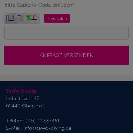
Bitte Captcha-Code einfügen*
Neu laden
ANFRAGE VERSENDEN
TaWo Diving
Industriestr. 12
61440 Oberursel
Telefon:
0151 14337451
E-Mail:
info@tawo-diving.de