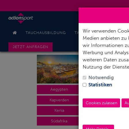
Wir verwenden Cooki
TAUCHAUSBILDUNG
TAUCHREISEN
PODCAS
Medien anbieten zu 
wir Informationen zu
JETZT ANFRAGEN
Werbung und Analyse
weiteren Daten zusam
Nutzung der Dienst
Afrika
Mexiko / Karibik
Notwendig
Statistiken
Aegypten
Kuba
Kapverden
Niederl. Antillen
Cookies zulassen
Au
Kenia
Mexiko
Südafrika