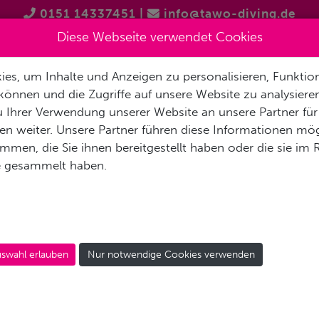
0151 14337451
|
info@tawo-diving.de
Diese Webseite verwendet Cookies
es, um Inhalte und Anzeigen zu personalisieren, Funktion
T
PRODUKTVORSTELLUNGEN
TAUCHTOUREN
SCHNOR
können und die Zugriffe auf unsere Website zu analysier
 Ihrer Verwendung unserer Website an unsere Partner für
n weiter. Unsere Partner führen diese Informationen mög
men, die Sie ihnen bereitgestellt haben oder die sie im
e gesammelt haben.
Asien
Europa
Indis
Indonesien
Malta
M
Philippinen
Spanien
M
swahl erlauben
Nur notwendige Cookies verwenden
Thailand
Kroatien
Se
Zypern