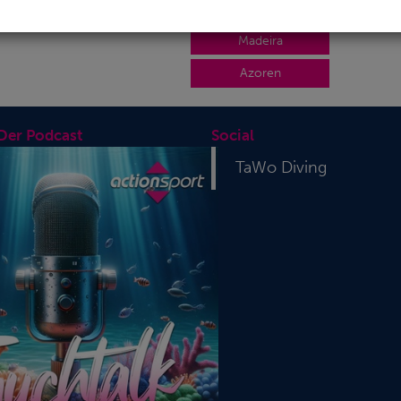
Sardinien
Madeira
Azoren
 Der Podcast
Social
TaWo Diving