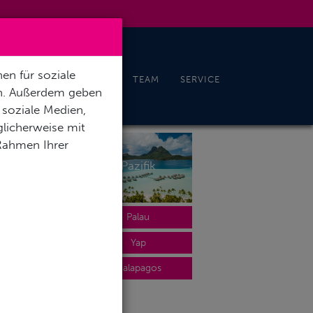
en für soziale
CHELN & FREEDIVING
TEAM
SERVICE
en. Außerdem geben
 soziale Medien,
licherweise mit
 Rahmen Ihrer
cher Ozean
Pazifik
alediven
Palau
auritius
Yap
ychellen
Galapagos
Oman