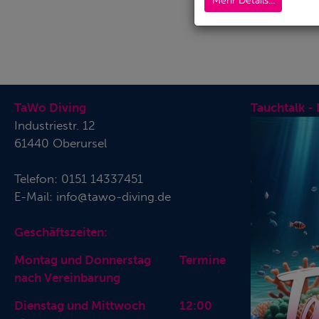
Mehr Details...
TaWo Diving
Tauchtalk -
Industriestr. 12
61440 Oberursel
Telefon:
0151 14337451
E-Mail:
info@tawo-diving.de
Geschäftszeiten:
Montag und Donnerstag Termine
nach Vereinbarung
Dienstag und Mittwoch 12:00