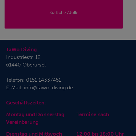
Südliche Atolle
TaWo Diving
Industriestr. 12
61440 Oberursel
Telefon:
0151 14337451
E-Mail:
info@tawo-diving.de
Geschäftszeiten:
Montag und Donnerstag Termine nach
Vereinbarung
Dienstag und Mittwoch 12:00 bis 18:00 Uhr