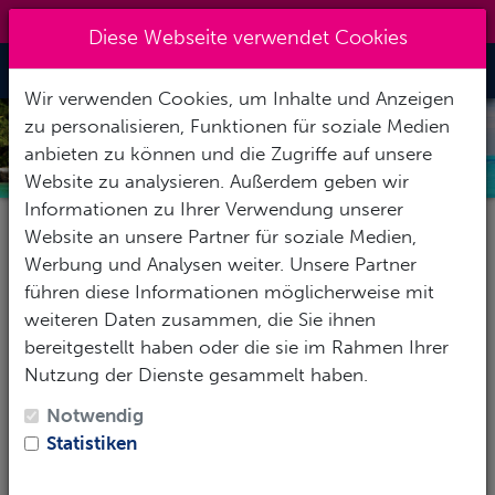
0151 14337451
|
info@tawo-diving.de
Diese Webseite verwendet Cookies
Toggle Nav
Wir verwenden Cookies, um Inhalte und Anzeigen
zu personalisieren, Funktionen für soziale Medien
MALEDIVEN
anbieten zu können und die Zugriffe auf unsere
Website zu analysieren. Außerdem geben wir
Informationen zu Ihrer Verwendung unserer
Website an unsere Partner für soziale Medien,
Pauschalereise
Hotel
Tauchbasis
Werbung und Analysen weiter. Unsere Partner
führen diese Informationen möglicherweise mit
weiteren Daten zusammen, die Sie ihnen
bereitgestellt haben oder die sie im Rahmen Ihrer
Reise-Zeitraum
Nutzung der Dienste gesammelt haben.
1
Erwachsene
-
Keine Kinder
Notwendig
Statistiken
SUCHEN