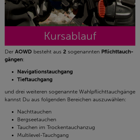
Kursablauf
Der
AOWD
be­steht aus
2
so­ge­nann­ten
Pflicht­tauch­
gän­gen
:
Navigationstauchgang
Tieftauchgang
und drei wei­te­ren so­ge­nann­te Wahl­pflicht­tauch­gän­ge
kannst Du aus fol­gen­den Be­rei­chen aus­zu­wäh­len:
Nachttauchen
Bergseetauchen
Tauchen im Trockentauchanzug
Multilevel-Tauchgang