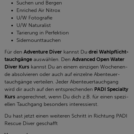
Suchen und Bergen
Enriched Air Nitrox
U/W Fotografie
U/W Naturalist
Tarierung in Perfektion
Sidemounttauchen
Für den
Ad­ven­ture Diver
kannst Du
drei Wahl­pflicht­
tauch­gän­ge
aus­wäh­len. Den
Ad­van­ced Open Water
Diver Kurs
kannst Du an einem ein­zi­gen Wo­chen­en­
de ab­sol­vie­ren oder auch auf ein­zel­ne Aben­teu­er­
tauch­gän­ge ver­tei­len. Jeder Aben­teu­er­tauch­gang
wird dir auch auf den ent­spre­chen­den
PADI Spe­cial­ty
Kurs
an­ge­rech­net, wenn Du dich z.B. für einen spe­zi­
el­len Tauch­gang be­son­ders in­ter­es­sierst.
Du hast jetzt einen wei­te­ren Schritt in Rich­tung PADI
Res­cue Diver ge­schafft