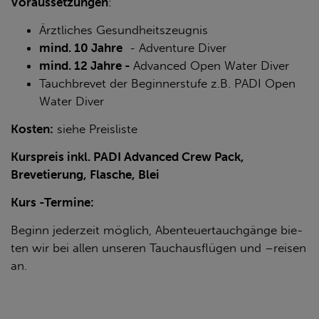
Vor­aus­set­zun­gen
:
Ärztliches Gesundheitszeugnis
mind. 10 Jahre
- Adventure Diver
mind. 12 Jahre -
Advanced Open Water Diver
Tauchbrevet der Beginnerstufe z.B. PADI Open
Water Diver
Kos­ten:
siehe Preis­lis­te
Kurspreis inkl. PADI Advanced Crew Pack,
Brevetierung, Flasche, Blei
Kurs -Ter­mi­ne:
Be­ginn je­der­zeit mög­lich, Aben­teu­er­tauch­gän­ge bie­
ten wir bei allen un­se­ren Tauch­aus­flü­gen und –rei­sen
an.