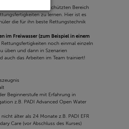
gsgruppe
mbad,
um in einem geschützten Bereich
ungsfertigkeiten zu lernen. Hier ist es
hüler die für ihn beste Rettungstechnik
n im Freiwasser (zum Beispiel in einem
n Rettungsfertigkeiten noch einmal einzeln
u üben und dann in Szenarien
 auch das Arbeiten im Team trainiert!
tszeugnis
lt
er Beginnerstufe mit Erfahrung in
gation z.B. PADI Advanced Open Water
g nicht älter als 24 Monate z.B. PADI EFR
ary Care (vor Abschluss des Kurses)