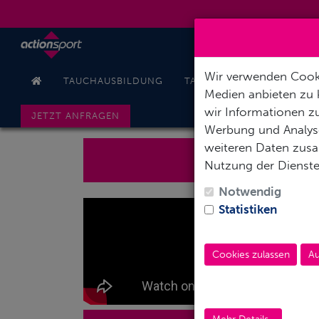
Wir verwenden Cooki
TAUCHAUSBILDUNG
TAUCHREISEN
PODCAS
Medien anbieten zu 
wir Informationen zu
JETZT ANFRAGEN
Werbung und Analyse
weiteren Daten zusam
Werde 
Nutzung der Dienst
Notwendig
Statistiken
Cookies zulassen
Au