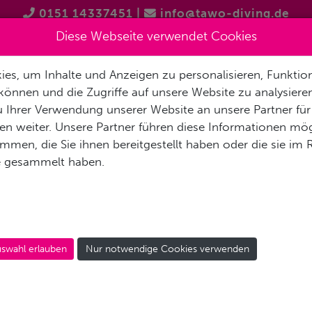
0151 14337451
|
info@tawo-diving.de
Diese Webseite verwendet Cookies
es, um Inhalte und Anzeigen zu personalisieren, Funktion
T
PRODUKTVORSTELLUNGEN
TAUCHTOUREN
SCHNOR
können und die Zugriffe auf unsere Website zu analysier
 Ihrer Verwendung unserer Website an unsere Partner für
n weiter. Unsere Partner führen diese Informationen mög
men, die Sie ihnen bereitgestellt haben oder die sie im
ein verantwortungsvoller T
e gesammelt haben.
K
swahl erlauben
Nur notwendige Cookies verwenden
Der PADI Rescue Diver Kurs
Entwicklung der Ken
anschließend ein The