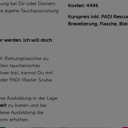
tung bei Dir oder Deinem
Kosten: 449€
te eigene Tauchausrüstung
Kurspreis inkl. PADI Resc
Brevetierung, Flasche, Blei
r werden. Ich will doch
ADI-Rettungstaucher zu
Dein taucherisches
ver bist, kannst Du mit
oder PADI Master Scuba
ese Ausbildung in der Lage
eit
zu bieten und bei
iese Ausbildung die
orm erhöhen.