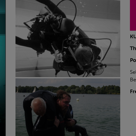
KU
T
Po
Se
B
Fr