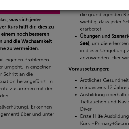
der gesamten Trainin
Übungen im Schwim
die grundlegenden Rett
das, was sich jeder
wichtig, dass jeder Sc
 Kurs hilft dir, dies zu
erarbeitet.
u einem noch besseren
Übungen und Szenarie
ten und die Wachsamkeit
See)
, um
die erlernte
eme zu vermeiden.
in dieser Umgebung z
anzuwenden. Hier wird
mit eigenen Problemen
r umgeht. In einzelnen
Voraussetzungen:
 Schritt an die
Ärztliches Gesundhei
uation herangeführt. In
mindestens 12 Jahre a
ernte zusammen mit den
Ausbildung oberhalb d
den.
Tieftauchen und Navi
allverhütung), Erkennen
Diver
gement) über und unter
Erste Hilfe Ausbildun
Kurs –Primary+Second