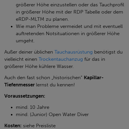
größerer Höhe einzustellen oder das Tauchprofil
in größerer Höhe mit der RDP Tabelle oder dem
eRDP-ML
TM
zu planen.
Wie man Probleme vermeidet und mit eventuell
auftretenden Notsituationen in größerer Höhe
umgeht.
Außer deiner üblichen
Tauchausrüstung
benötigst du
vielleicht einen
Trockentauchanzug
für das in
größerer Höhe kühlere Wasser.
Auch den fast schon „historischen“
Kapillar-
Tiefenmesser
lernst du kennen!
Vor­aus­set­zun­gen:
mind. 10 Jahre
mind. (Junior) Open Water Diver
Kos­ten:
siehe Preis­lis­te