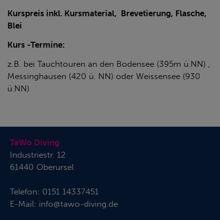
Kurspreis inkl. Kursmaterial,
Brevetierung, Flasche,
Blei
Kurs -Ter­mi­ne:
z.B. bei Tauchtouren an den Bodensee (395m ü.NN) ,
Messinghausen (420 ü. NN) oder Weissensee (930
ü.NN)
TaWo Diving
Industriestr. 12
61440 Oberursel
Telefon:
0151 14337451
E-Mail:
info@tawo-diving.de