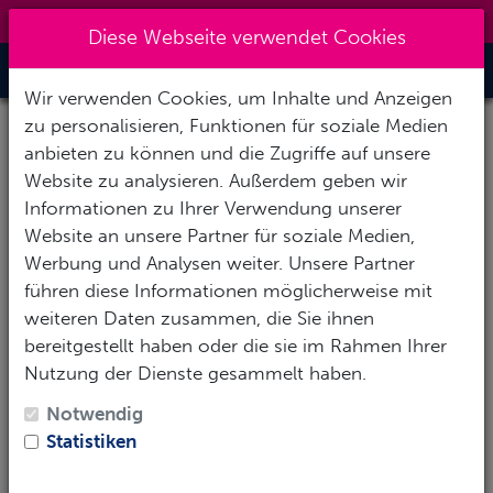
0151 14337451
|
info@tawo-diving.de
Diese Webseite verwendet Cookies
Toggle Nav
Wir verwenden Cookies, um Inhalte und Anzeigen
WEISSENSEE - 930M Ü NN
zu personalisieren, Funktionen für soziale Medien
anbieten zu können und die Zugriffe auf unsere
Website zu analysieren. Außerdem geben wir
Informationen zu Ihrer Verwendung unserer
Website an unsere Partner für soziale Medien,
Werbung und Analysen weiter. Unsere Partner
führen diese Informationen möglicherweise mit
weiteren Daten zusammen, die Sie ihnen
bereitgestellt haben oder die sie im Rahmen Ihrer
Nutzung der Dienste gesammelt haben.
Notwendig
Die Standard Tauchtabellen und dein Tauchcomputer
Statistiken
sind zunächst einmal für Tauchgänge bis zu einer
Höhe von 300m konzipiert. Da der Druck abnimmt,