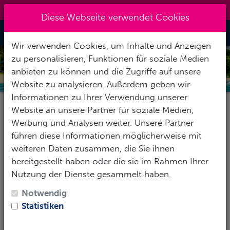
0151 14337451
|
info@tawo-diving.de
Diese Webseite verwendet Cookies
Toggle Nav
Wir verwenden Cookies, um Inhalte und Anzeigen
zu personalisieren, Funktionen für soziale Medien
MEXIKO
anbieten zu können und die Zugriffe auf unsere
Website zu analysieren. Außerdem geben wir
Informationen zu Ihrer Verwendung unserer
Website an unsere Partner für soziale Medien,
Pauschalereise
Hotel
Tauchbasis
Werbung und Analysen weiter. Unsere Partner
führen diese Informationen möglicherweise mit
weiteren Daten zusammen, die Sie ihnen
bereitgestellt haben oder die sie im Rahmen Ihrer
Reise-Zeitraum
Nutzung der Dienste gesammelt haben.
1
Erwachsene
-
Keine Kinder
Notwendig
Statistiken
SUCHEN