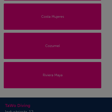
Costa Mujeres
Cozumel
Riviera Maya
TaWo Diving
Industriestr. 12