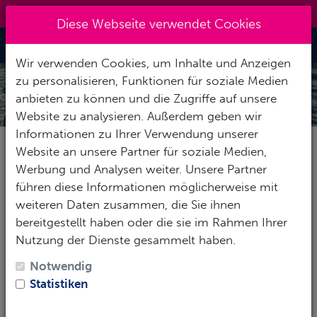
0151 14337451
|
info@tawo-diving.de
Diese Webseite verwendet Cookies
Toggle Nav
Wir verwenden Cookies, um Inhalte und Anzeigen
zu personalisieren, Funktionen für soziale Medien
anbieten zu können und die Zugriffe auf unsere
Website zu analysieren. Außerdem geben wir
Informationen zu Ihrer Verwendung unserer
Website an unsere Partner für soziale Medien,
Space 5mm und 7mm
Werbung und Analysen weiter. Unsere Partner
führen diese Informationen möglicherweise mit
Sich beim Tauchen wohlzufühlen, ist immer eine
weiteren Daten zusammen, die Sie ihnen
Angelegenheit, bei der viele verschiedene Faktoren
bereitgestellt haben oder die sie im Rahmen Ihrer
eine Rolle spielen, darunter natürlich auch ein
Nutzung der Dienste gesammelt haben.
bequemer Neoprenanzug. Aus diesem speziellen
Notwendig
Grund wurde Space entwickelt, der Anzug aus
Statistiken
warmem, hochelastischem Neopren, der sich ganz
bequem unterschiedlichsten Körperformen anpasst.