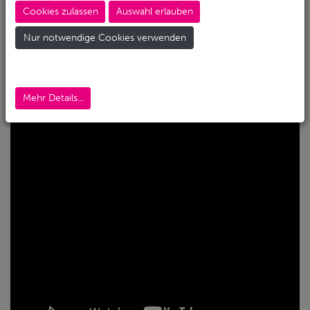
Cookies zulassen
Auswahl erlauben
Seac Space ist, zusätzlich zu den Standardgrößen,
auch in Zwischengrößen erhältlich, mit spezifischen
Nur notwendige Cookies verwenden
und speziellen Schnitten für Frauen und Männer, für
schnelles und einfaches Anziehen auch unter nicht
optimalen Bedingungen, auch bei hohen
Mehr Details...
Temperaturen und hoher Luftfeuchtigkeit.