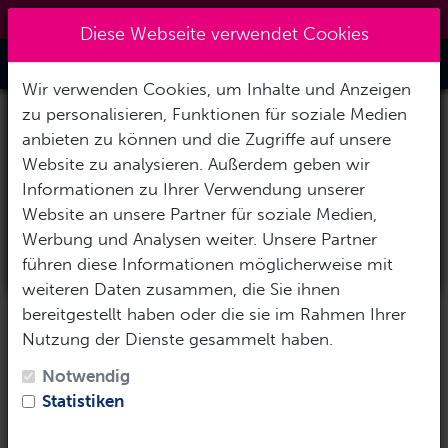
0151 14337451
|
info@tawo-diving.de
×
Reisezeitraum auswählen
Diese Webseite verwendet Cookies
Toggle Nav
Abreisedatum
Wir verwenden Cookies, um Inhalte und Anzeigen
zu personalisieren, Funktionen für soziale Medien
anbieten zu können und die Zugriffe auf unsere
Rückreisedatum
Website zu analysieren. Außerdem geben wir
Informationen zu Ihrer Verwendung unserer
Website an unsere Partner für soziale Medien,
Werbung und Analysen weiter. Unsere Partner
Reise-Daten übernehmen
führen diese Informationen möglicherweise mit
weiteren Daten zusammen, die Sie ihnen
bereitgestellt haben oder die sie im Rahmen Ihrer
Nutzung der Dienste gesammelt haben.
Notwendig
Statistiken