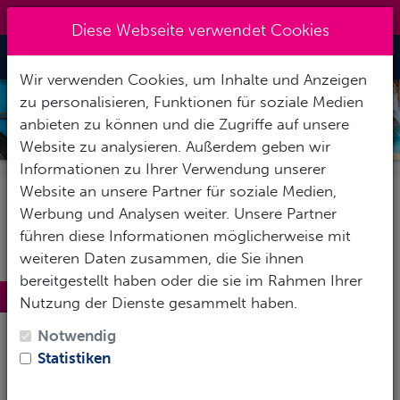
0151 14337451
|
info@tawo-diving.de
Diese Webseite verwendet Cookies
Toggle Nav
Wir verwenden Cookies, um Inhalte und Anzeigen
zu personalisieren, Funktionen für soziale Medien
MARIA LA GORDA
anbieten zu können und die Zugriffe auf unsere
Website zu analysieren. Außerdem geben wir
Informationen zu Ihrer Verwendung unserer
Website an unsere Partner für soziale Medien,
Werbung und Analysen weiter. Unsere Partner
führen diese Informationen möglicherweise mit
weiteren Daten zusammen, die Sie ihnen
bereitgestellt haben oder die sie im Rahmen Ihrer
Maria la Gorda
Nutzung der Dienste gesammelt haben.
Ein Naturparadies und Tauchspot - ganz im
Notwendig
äußersten
Westen von Kuba
liegt Maria la Gorda, ein
Statistiken
kleiner Küstenort auf der abgelegenen
Halbinsel
Guanahacabibes
. Wenn Du die Karibik abseits der