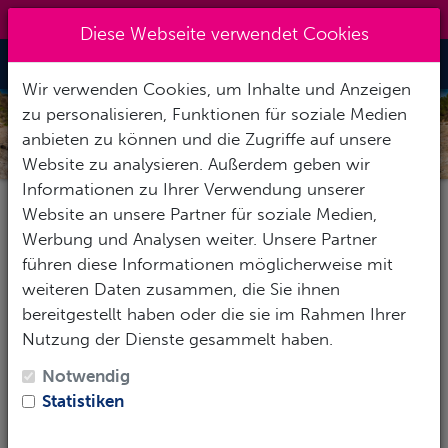
0151 14337451
|
info@tawo-diving.de
Diese Webseite verwendet Cookies
Toggle Nav
Wir verwenden Cookies, um Inhalte und Anzeigen
zu personalisieren, Funktionen für soziale Medien
SPANIEN
anbieten zu können und die Zugriffe auf unsere
Website zu analysieren. Außerdem geben wir
Informationen zu Ihrer Verwendung unserer
Website an unsere Partner für soziale Medien,
Pauschalereise
Hotel
Tauchbasis
Werbung und Analysen weiter. Unsere Partner
führen diese Informationen möglicherweise mit
weiteren Daten zusammen, die Sie ihnen
bereitgestellt haben oder die sie im Rahmen Ihrer
Reise-Zeitraum
Nutzung der Dienste gesammelt haben.
1
Erwachsene
-
Keine Kinder
Notwendig
Statistiken
SUCHEN