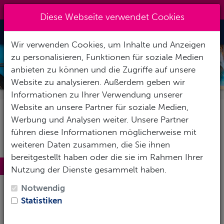
0151 14337451
|
info@tawo-diving.de
Diese Webseite verwendet Cookies
Toggle Nav
Wir verwenden Cookies, um Inhalte und Anzeigen
zu personalisieren, Funktionen für soziale Medien
MARIA LA GORDA
anbieten zu können und die Zugriffe auf unsere
Website zu analysieren. Außerdem geben wir
Informationen zu Ihrer Verwendung unserer
Website an unsere Partner für soziale Medien,
Werbung und Analysen weiter. Unsere Partner
führen diese Informationen möglicherweise mit
weiteren Daten zusammen, die Sie ihnen
bereitgestellt haben oder die sie im Rahmen Ihrer
Maria la Gorda
Nutzung der Dienste gesammelt haben.
Ein Naturparadies und Tauchspot - ganz im
Notwendig
äußersten
Westen von Kuba
liegt Maria la Gorda, ein
Statistiken
kleiner Küstenort auf der abgelegenen
Halbinsel
Guanahacabibes
. Wenn Du die Karibik abseits der